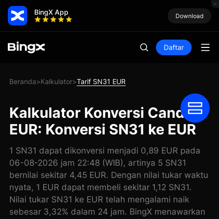
BingX App
Download
Daftar
Beranda
Kalkulator
Tarif SN31 EUR
>
>
Kalkulator Konversi Candles
EUR: Konversi SN31 ke EUR
1 SN31 dapat dikonversi menjadi 0,89 EUR pada
06-08-2026 jam 22:48 (WIB), artinya 5 SN31
bernilai sekitar 4,45 EUR. Dengan nilai tukar waktu
nyata, 1 EUR dapat membeli sekitar 1,12 SN31.
Nilai tukar SN31 ke EUR telah mengalami naik
sebesar 3,32% dalam 24 jam. BingX menawarkan