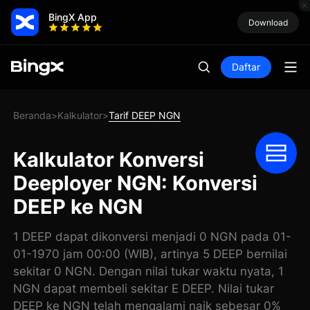
BingX App
Download
Daftar
Beranda
Kalkulator
Tarif DEEP NGN
>
>
Kalkulator Konversi
Deeployer NGN: Konversi
DEEP ke NGN
1 DEEP dapat dikonversi menjadi 0 NGN pada 01-
01-1970 jam 00:00 (WIB), artinya 5 DEEP bernilai
sekitar 0 NGN. Dengan nilai tukar waktu nyata, 1
NGN dapat membeli sekitar E DEEP. Nilai tukar
DEEP ke NGN telah mengalami naik sebesar 0%