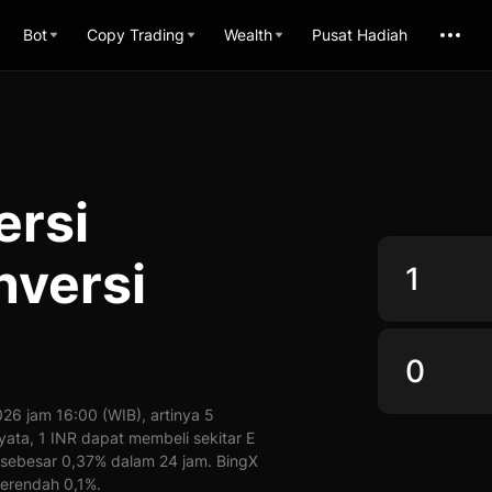
Bot
Copy Trading
Wealth
Pusat Hadiah
ersi
versi
6 jam 16:00 (WIB), artinya 5
yata, 1 INR dapat membeli sekitar E
 sebesar 0,37% dalam 24 jam. BingX
erendah 0,1%.