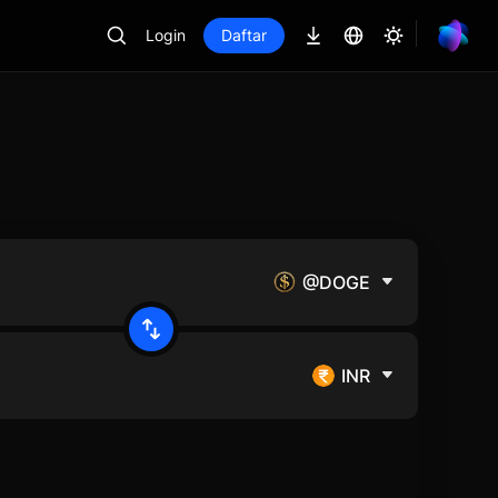
Login
Daftar
@DOGE
INR