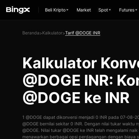
Beli Kripto
Market
Spot
Futures
Beranda
Kalkulator
Tarif @DOGE INR
>
>
Kalkulator Konv
@DOGE INR: Kon
@DOGE ke INR
1 @DOGE dapat dikonversi menjadi 0 INR pada 07-08-202
@DOGE bernilai sekitar 0 INR. Dengan nilai tukar waktu n
@DOGE. Nilai tukar @DOGE ke INR telah mengalami naik
menawarkan berbagai opsi perdagangan dengan biaya s