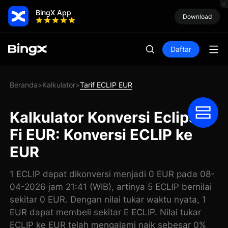
BingX App
Download
Daftar
Beranda
Kalkulator
Tarif ECLIP EUR
>
>
Kalkulator Konversi Eclipse
Fi EUR: Konversi ECLIP ke
EUR
1 ECLIP dapat dikonversi menjadi 0 EUR pada 08-
04-2026 jam 21:41 (WIB), artinya 5 ECLIP bernilai
sekitar 0 EUR. Dengan nilai tukar waktu nyata, 1
EUR dapat membeli sekitar E ECLIP. Nilai tukar
ECLIP ke EUR telah mengalami naik sebesar 0%