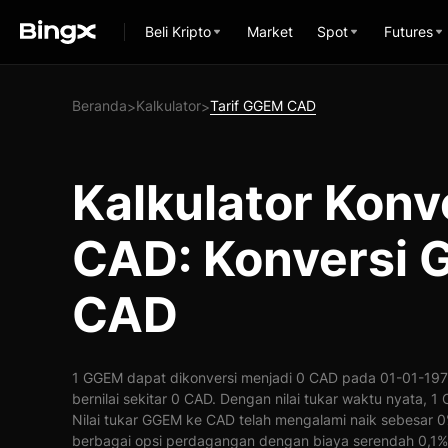
Beli Kripto
Market
Spot
Futures
Beranda
Kalkulator
Tarif GGEM CAD
>
>
Kalkulator Kon
CAD: Konversi 
CAD
1 GGEM dapat dikonversi menjadi 0 CAD pada 01-01-197
bernilai sekitar 0 CAD. Dengan nilai tukar waktu nyata, 
Nilai tukar GGEM ke CAD telah mengalami naik sebesar
berbagai opsi perdagangan dengan biaya serendah 0,1%