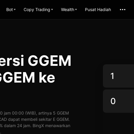
Bot
Copy Trading
Wealth
Pusat Hadiah
versi GGEM
GGEM ke
0 jam 00:00 (WIB), artinya 5 GGEM
1 CAD dapat membeli sekitar E GGEM.
 0% dalam 24 jam. BingX menawarkan
.