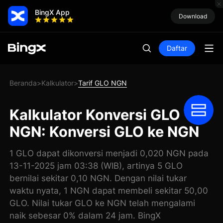
BingX App
Download
Daftar
Beranda
Kalkulator
Tarif GLO NGN
>
>
Kalkulator Konversi GLO
NGN: Konversi GLO ke NGN
1 GLO dapat dikonversi menjadi 0,020 NGN pada
13-11-2025 jam 03:38 (WIB), artinya 5 GLO
bernilai sekitar 0,10 NGN. Dengan nilai tukar
waktu nyata, 1 NGN dapat membeli sekitar 50,00
GLO. Nilai tukar GLO ke NGN telah mengalami
naik sebesar 0% dalam 24 jam. BingX