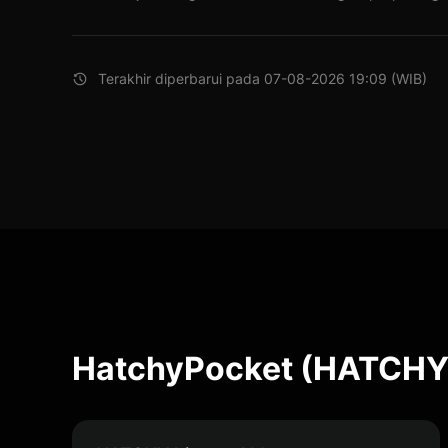
Terakhir diperbarui pada 07-08-2026 19:09 (WIB)
HatchyPocket (HATCHY)