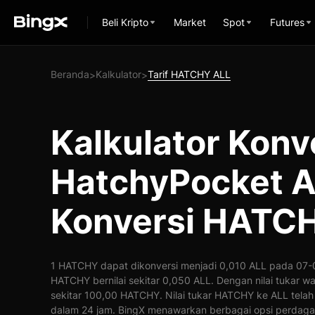
Beli Kripto
Market
Spot
Futures
Beranda
Kalkulator
Tarif HATCHY ALL
>
>
Kalkulator Konv
HatchyPocket A
Konversi HATCH
1 HATCHY dapat dikonversi menjadi 0,010 ALL pada 07-0
HATCHY bernilai sekitar 0,050 ALL. Dengan nilai tukar w
sekitar 100,00 HATCHY. Nilai tukar HATCHY ke ALL tela
dalam 24 jam. BingX menawarkan berbagai opsi perdaga