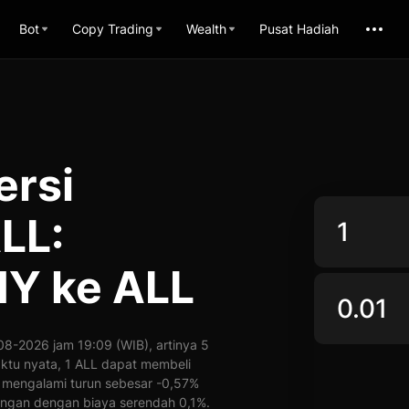
Bot
Copy Trading
Wealth
Pusat Hadiah
ersi
LL:
Y ke ALL
8-2026 jam 19:09 (WIB), artinya 5
aktu nyata, 1 ALL dapat membeli
h mengalami turun sebesar -0,57%
ngan dengan biaya serendah 0,1%.