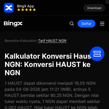
BingX App
Download
Daftar
Beranda
Kalkulator
Tarif HAUST NGN
>
>
Kalkulator Konversi Haust
NGN: Konversi HAUST ke
NGN
1 HAUST dapat dikonversi menjadi 16,05 NGN
pada 04-08-2026 jam 11:21 (WIB), artinya 5
HAUST bernilai sekitar 80,25 NGN. Dengan nilai
tukar waktu nyata, 1 NGN dapat membeli sekitar
0,062 HAUST. Nilai tukar HAUST ke NGN telah