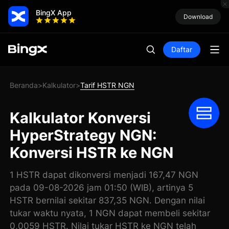
BingX App
Download
Daftar
Beranda
Kalkulator
Tarif HSTR NGN
>
>
Kalkulator Konversi
HyperStrategy NGN:
Konversi HSTR ke NGN
1 HSTR dapat dikonversi menjadi 167,47 NGN
pada 09-08-2026 jam 01:50 (WIB), artinya 5
HSTR bernilai sekitar 837,35 NGN. Dengan nilai
tukar waktu nyata, 1 NGN dapat membeli sekitar
0,0059 HSTR. Nilai tukar HSTR ke NGN telah