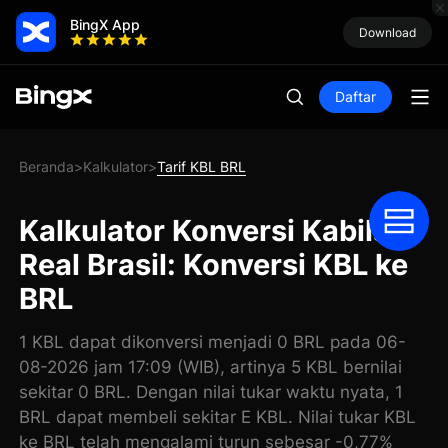
BingX App
Download
Daftar
Beranda
Kalkulator
Tarif KBL BRL
>
>
Kalkulator Konversi Kabila
Real Brasil: Konversi KBL ke
BRL
1 KBL dapat dikonversi menjadi 0 BRL pada 06-
08-2026 jam 17:09 (WIB), artinya 5 KBL bernilai
sekitar 0 BRL. Dengan nilai tukar waktu nyata, 1
BRL dapat membeli sekitar E KBL. Nilai tukar KBL
ke BRL telah mengalami turun sebesar -0,77%