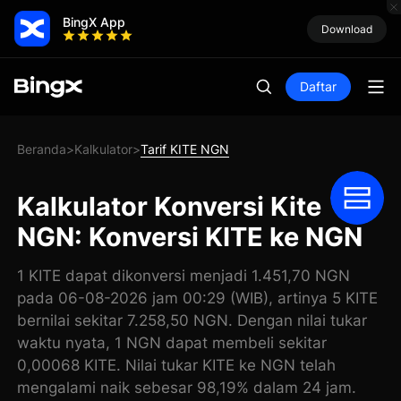
BingX App
Download
Daftar
Beranda
Kalkulator
Tarif KITE NGN
>
>
Kalkulator Konversi Kite
NGN: Konversi KITE ke NGN
1 KITE dapat dikonversi menjadi 1.451,70 NGN
pada 06-08-2026 jam 00:29 (WIB), artinya 5 KITE
bernilai sekitar 7.258,50 NGN. Dengan nilai tukar
waktu nyata, 1 NGN dapat membeli sekitar
0,00068 KITE. Nilai tukar KITE ke NGN telah
mengalami naik sebesar 98,19% dalam 24 jam.