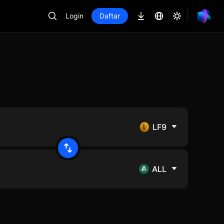
Login
Daftar
LF9
ALL