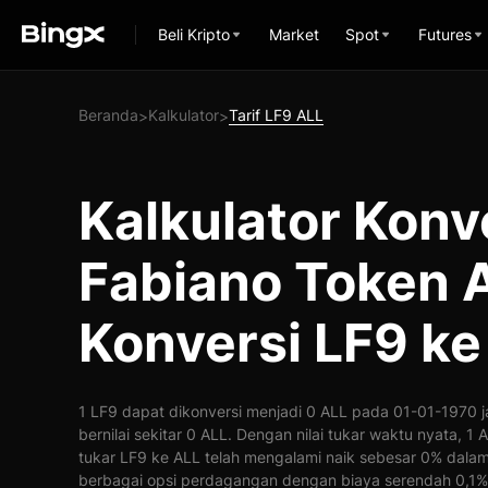
Beli Kripto
Market
Spot
Futures
Beranda
Kalkulator
Tarif LF9 ALL
>
>
Kalkulator Konv
Fabiano Token 
Konversi LF9 ke
1 LF9 dapat dikonversi menjadi 0 ALL pada 01-01-1970 j
bernilai sekitar 0 ALL. Dengan nilai tukar waktu nyata, 1 
tukar LF9 ke ALL telah mengalami naik sebesar 0% dala
berbagai opsi perdagangan dengan biaya serendah 0,1%