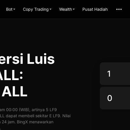
Bot
Copy Trading
Wealth
Pusat Hadiah
ersi Luis
ALL:
 ALL
am 00:00 (WIB), artinya 5 LF9
ALL dapat membeli sekitar E LF9. Nilai
m 24 jam. BingX menawarkan
.