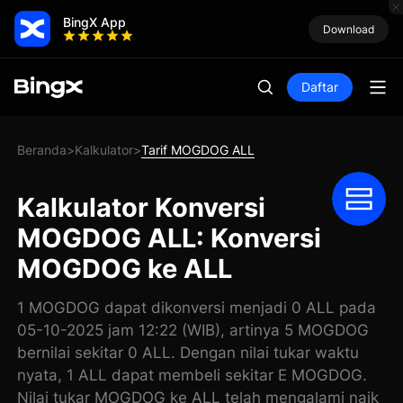
BingX App
Download
Daftar
Beranda
Kalkulator
Tarif MOGDOG ALL
>
>
Kalkulator Konversi
MOGDOG ALL: Konversi
MOGDOG ke ALL
1 MOGDOG dapat dikonversi menjadi 0 ALL pada
05-10-2025 jam 12:22 (WIB), artinya 5 MOGDOG
bernilai sekitar 0 ALL. Dengan nilai tukar waktu
nyata, 1 ALL dapat membeli sekitar E MOGDOG.
Nilai tukar MOGDOG ke ALL telah mengalami naik