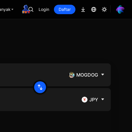
anyak
Login
Daftar
MOGDOG
JPY