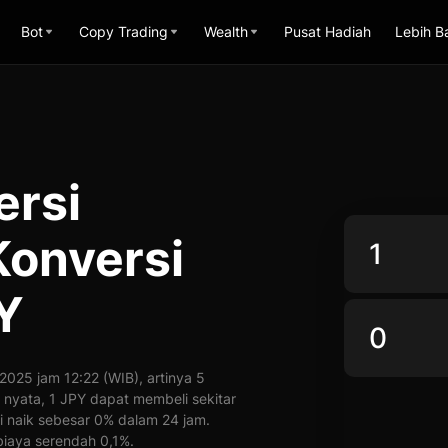
Bot
Copy Trading
Wealth
Pusat Hadiah
Lebih B
ersi
onversi
Y
25 jam 12:22 (WIB), artinya 5
 nyata, 1 JPY dapat membeli sekitar
 naik sebesar 0% dalam 24 jam.
iaya serendah 0,1%.