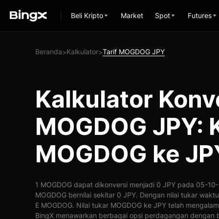
Beli Kripto
Market
Spot
Futures
Beranda
Kalkulator
Tarif MOGDOG JPY
>
>
Kalkulator Konv
MOGDOG JPY: K
MOGDOG ke JP
1 MOGDOG dapat dikonversi menjadi 0 JPY pada 05-10-20
MOGDOG bernilai sekitar 0 JPY. Dengan nilai tukar waktu
E MOGDOG. Nilai tukar MOGDOG ke JPY telah mengalami
BingX menawarkan berbagai opsi perdagangan dengan b