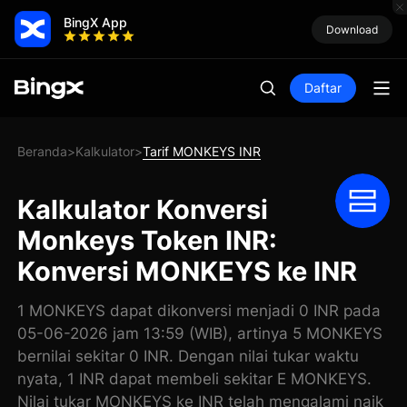
BingX App
Download
Daftar
Beranda
Kalkulator
Tarif MONKEYS INR
>
>
Kalkulator Konversi
Monkeys Token INR:
Konversi MONKEYS ke INR
1 MONKEYS dapat dikonversi menjadi 0 INR pada
05-06-2026 jam 13:59 (WIB), artinya 5 MONKEYS
bernilai sekitar 0 INR. Dengan nilai tukar waktu
nyata, 1 INR dapat membeli sekitar E MONKEYS.
Nilai tukar MONKEYS ke INR telah mengalami naik