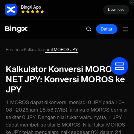
BingX App
Download
Daftar
Beranda
Kalkulator
Tarif MOROS JPY
>
>
Kalkulator Konversi MOROS
NET JPY: Konversi MOROS ke
JPY
1 MOROS dapat dikonversi menjadi 0 JPY pada 10-
08-2026 jam 18:58 (WIB), artinya 5 MOROS bernilai
sekitar 0 JPY. Dengan nilai tukar waktu nyata, 1 JPY
dapat membeli sekitar E MOROS. Nilai tukar MOROS
ke JPY telah mengalami naik sebesar 0% dalam 24