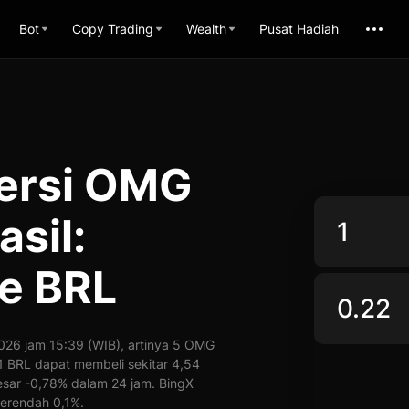
Bot
Copy Trading
Wealth
Pusat Hadiah
versi OMG
sil:
e BRL
026 jam 15:39 (WIB), artinya 5 OMG
, 1 BRL dapat membeli sekitar 4,54
esar -0,78% dalam 24 jam. BingX
erendah 0,1%.