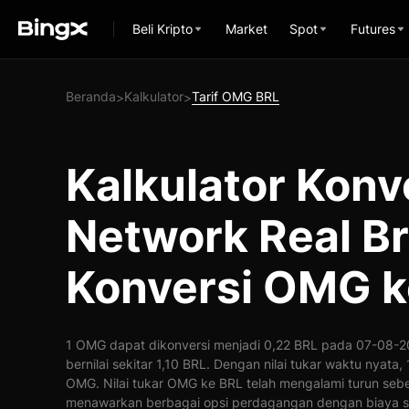
Beli Kripto
Market
Spot
Futures
Beranda
Kalkulator
Tarif OMG BRL
>
>
Kalkulator Kon
Network Real Bra
Konversi OMG k
1 OMG dapat dikonversi menjadi 0,22 BRL pada 07-08-2
bernilai sekitar 1,10 BRL. Dengan nilai tukar waktu nyata
OMG. Nilai tukar OMG ke BRL telah mengalami turun seb
menawarkan berbagai opsi perdagangan dengan biaya s