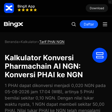
BingX App
Download
Daftar
Beranda
Kalkulator
Tarif PHAI NGN
>
>
Kalkulator Konversi
Pharmachain AI NGN:
Konversi PHAI ke NGN
1 PHAI dapat dikonversi menjadi 0,020 NGN pada
05-08-2026 jam 17:04 (WIB), artinya 5 PHAI
bernilai sekitar 0,10 NGN. Dengan nilai tukar
waktu nyata, 1 NGN dapat membeli sekitar 50,00
PHAI. Nilai tukar PHAI ke NGN telah mengalami