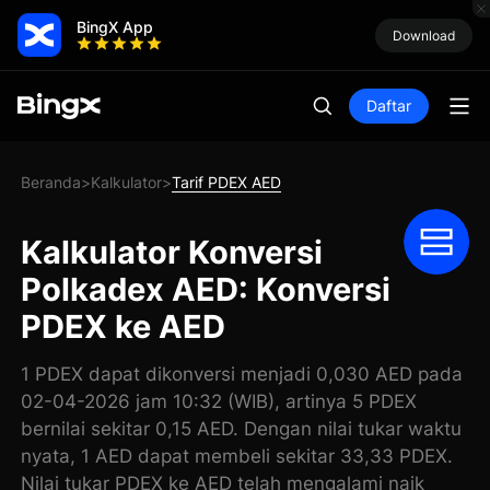
BingX App
Download
Daftar
Beranda
Kalkulator
Tarif PDEX AED
>
>
Kalkulator Konversi
Polkadex AED: Konversi
PDEX ke AED
1 PDEX dapat dikonversi menjadi 0,030 AED pada
02-04-2026 jam 10:32 (WIB), artinya 5 PDEX
bernilai sekitar 0,15 AED. Dengan nilai tukar waktu
nyata, 1 AED dapat membeli sekitar 33,33 PDEX.
Nilai tukar PDEX ke AED telah mengalami naik