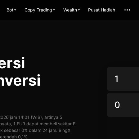
Bot
Copy Trading
Wealth
Pusat Hadiah
ersi
nversi
R
26 jam 14:01 (WIB), artinya 5
 nyata, 1 EUR dapat membeli sekitar E
ik sebesar 0% dalam 24 jam. BingX
erendah 0,1%.