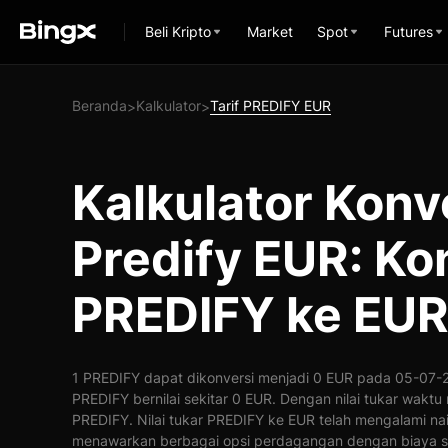
Beli Kripto
Market
Spot
Futures
Beranda
Kalkulator
Tarif PREDIFY EUR
>
>
Kalkulator Konv
Predify EUR: Ko
PREDIFY ke EU
1 PREDIFY dapat dikonversi menjadi 0 EUR pada 05-07-20
PREDIFY bernilai sekitar 0 EUR. Dengan nilai tukar waktu
PREDIFY. Nilai tukar PREDIFY ke EUR telah mengalami na
menawarkan berbagai opsi perdagangan dengan biaya s