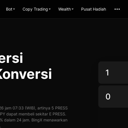
Bot
Copy Trading
Wealth
Pusat Hadiah
ersi
Konversi
6 jam 07:33 (WIB), artinya 5 PRESS
1 JPY dapat membeli sekitar E PRESS.
 0% dalam 24 jam. BingX menawarkan
.