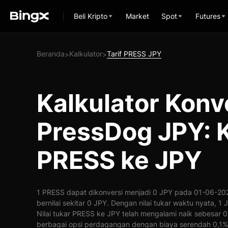
Beli Kripto
Market
Spot
Futures
Beranda
Kalkulator
Tarif PRESS JPY
>
>
Kalkulator Konv
PressDog JPY: 
PRESS ke JPY
1 PRESS dapat dikonversi menjadi 0 JPY pada 01-06-202
bernilai sekitar 0 JPY. Dengan nilai tukar waktu nyata, 
Nilai tukar PRESS ke JPY telah mengalami naik sebesar
berbagai opsi perdagangan dengan biaya serendah 0,1%