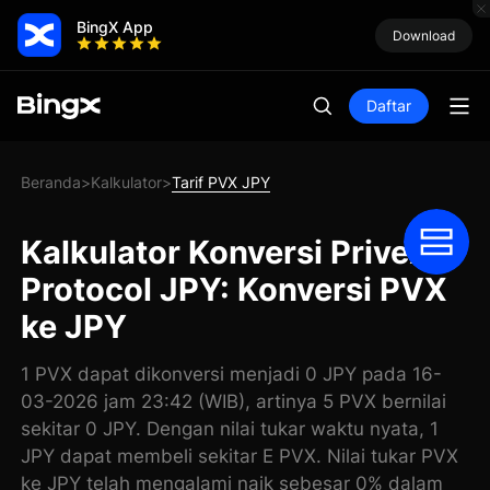
BingX App
Download
Daftar
Beranda
Kalkulator
Tarif PVX JPY
>
>
Kalkulator Konversi Privex
Protocol JPY: Konversi PVX
ke JPY
1 PVX dapat dikonversi menjadi 0 JPY pada 16-
03-2026 jam 23:42 (WIB), artinya 5 PVX bernilai
sekitar 0 JPY. Dengan nilai tukar waktu nyata, 1
JPY dapat membeli sekitar E PVX. Nilai tukar PVX
ke JPY telah mengalami naik sebesar 0% dalam