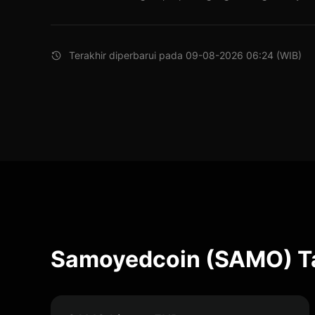
Terakhir diperbarui pada 09-08-2026 06:24 (WIB)
Samoyedcoin (SAMO) Ta