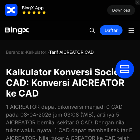
BingX App
Download
Daftar
Beranda
Kalkulator
Tarif AICREATOR CAD
>
>
Kalkulator Konversi Sociove
CAD: Konversi AICREATOR
ke CAD
1 AICREATOR dapat dikonversi menjadi 0 CAD
pada 08-04-2026 jam 03:08 (WIB), artinya 5
AICREATOR bernilai sekitar 0 CAD. Dengan nilai
tukar waktu nyata, 1 CAD dapat membeli sekitar E
AICREATOR. Nilai tukar AICREATOR ke CAD telah