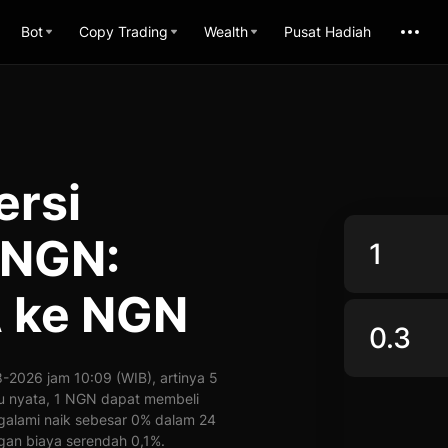
Bot
Copy Trading
Wealth
Pusat Hadiah
ersi
 NGN:
 ke NGN
2026 jam 10:09 (WIB), artinya 5
ktu nyata, 1 NGN dapat membeli
ngalami naik sebesar 0% dalam 24
an biaya serendah 0,1%.