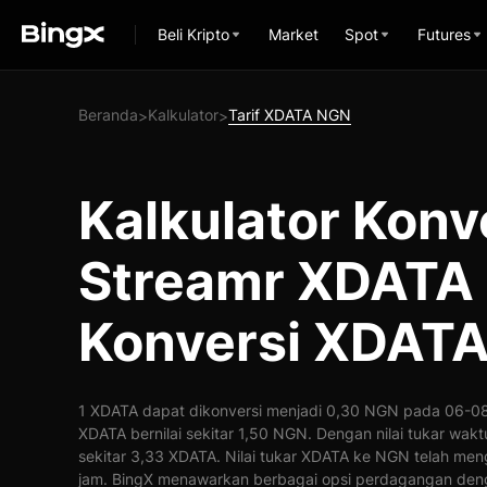
Beli Kripto
Market
Spot
Futures
Beranda
Kalkulator
Tarif XDATA NGN
>
>
Kalkulator Konv
Streamr XDATA
Konversi XDATA
1 XDATA dapat dikonversi menjadi 0,30 NGN pada 06-08-
XDATA bernilai sekitar 1,50 NGN. Dengan nilai tukar wa
sekitar 3,33 XDATA. Nilai tukar XDATA ke NGN telah me
jam. BingX menawarkan berbagai opsi perdagangan deng