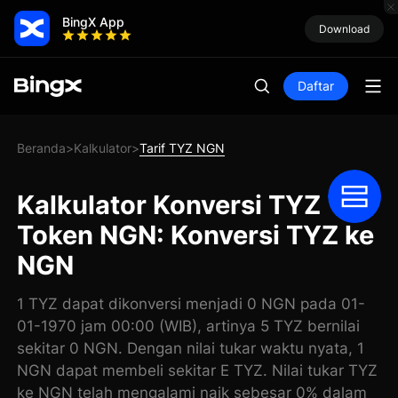
BingX App
Download
Daftar
Beranda
Kalkulator
Tarif TYZ NGN
>
>
Kalkulator Konversi TYZ
Token NGN: Konversi TYZ ke
NGN
1 TYZ dapat dikonversi menjadi 0 NGN pada 01-
01-1970 jam 00:00 (WIB), artinya 5 TYZ bernilai
sekitar 0 NGN. Dengan nilai tukar waktu nyata, 1
NGN dapat membeli sekitar E TYZ. Nilai tukar TYZ
ke NGN telah mengalami naik sebesar 0% dalam