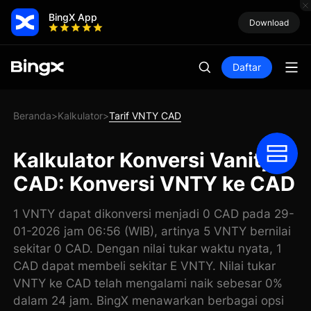
BingX App
Download
Daftar
Beranda
Kalkulator
Tarif VNTY CAD
>
>
Kalkulator Konversi Vanity
CAD: Konversi VNTY ke CAD
1 VNTY dapat dikonversi menjadi 0 CAD pada 29-
01-2026 jam 06:56 (WIB), artinya 5 VNTY bernilai
sekitar 0 CAD. Dengan nilai tukar waktu nyata, 1
CAD dapat membeli sekitar E VNTY. Nilai tukar
VNTY ke CAD telah mengalami naik sebesar 0%
dalam 24 jam. BingX menawarkan berbagai opsi