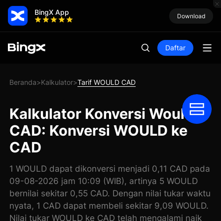
BingX App
Download
Daftar
Beranda
Kalkulator
Tarif WOULD CAD
>
>
Kalkulator Konversi Would
CAD: Konversi WOULD ke
CAD
1 WOULD dapat dikonversi menjadi 0,11 CAD pada
09-08-2026 jam 10:09 (WIB), artinya 5 WOULD
bernilai sekitar 0,55 CAD. Dengan nilai tukar waktu
nyata, 1 CAD dapat membeli sekitar 9,09 WOULD.
Nilai tukar WOULD ke CAD telah mengalami naik