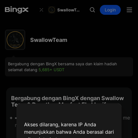
Login
SwallowTeam
SwallowTeam
Bergabung dengan BingX bersama saya dan klaim hadiah
selamat datang
5,685+ USDT
Bergabung dengan BingX dengan Swallow
Team & Dapatkan Manfaat Eksklusif
➡️ Join BingX via our link and 7 day access to me
Akses dilarang, karena IP Anda
mbership (Send Your UID)
menunjukkan bahwa Anda berasal dari