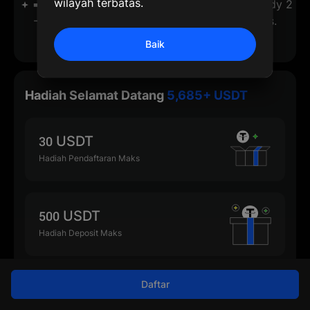
wilayah terbatas.
➡️ Enjoy additional -20% fees on top of already 2
-3x lower fees, compared to other exchanges.
Baik
Hadiah Selamat Datang
5,685+ USDT
30 USDT
Hadiah Pendaftaran Maks
500 USDT
Hadiah Deposit Maks
Daftar
500 USDT
Hadiah Trading Maks