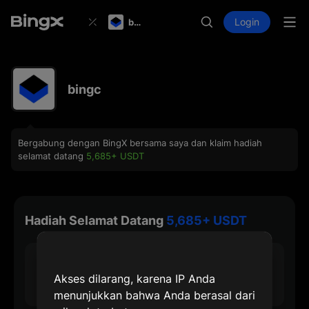
Login
bingc
bingc
Bergabung dengan BingX bersama saya dan klaim hadiah
selamat datang
5,685+ USDT
Hadiah Selamat Datang
5,685+ USDT
30 USDT
Akses dilarang, karena IP Anda
Hadiah Pendaftaran Maks
menunjukkan bahwa Anda berasal dari