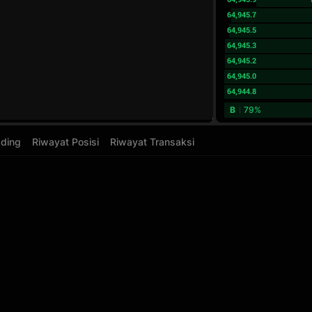
64,945.7
64,945.5
64,945.3
64,945.2
64,945.0
64,944.8
B
79%
ading
Riwayat Posisi
Riwayat Transaksi