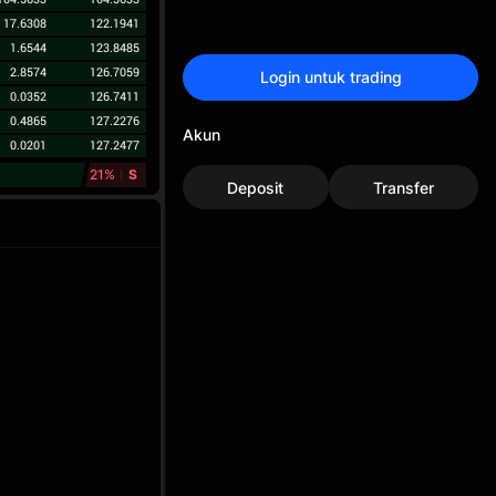
17.6308
122.1941
1.6544
123.8485
2.8574
126.7059
Login untuk trading
0.0352
126.7411
0.4865
127.2276
Akun
0.0201
127.2477
21%
S
Deposit
Transfer