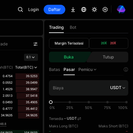
Login
Daftar
Trading
Bot
Margin Terisolasi
20X
20X
rade
Buka
Tutup
0.1
ah(BTC)
Total(BTC)
Batas
Pasar
Pemicu
0.4754
39.5253
0.0552
39.0499
USDT
1.4529
38.9947
2.0513
37.5418
0.0493
35.4905
0%
25%
50%
75%
100%
0.4777
35.4412
34.9635
34.9635
Tersedia
--
USDT
948.8
Maks Long (
BTC
)
Maks Short (
BTC
)
--
--
104.5633
104.5633