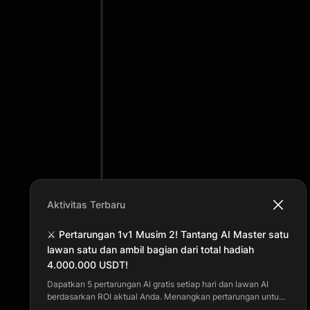
Aktivitas Terbaru
⚔️ Pertarungan 1v1 Musim 2! Tantang AI Master satu
lawan satu dan ambil bagian dari total hadiah
4.000.000 USDT!
Dapatkan 5 pertarungan AI gratis setiap hari dan lawan AI
berdasarkan ROI aktual Anda. Menangkan pertarungan untuk
mendapatkan poin dan naik peringkat harian. Hadiah