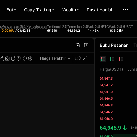
Bot
Copy Trading
Wealth
Pusat Hadiah
ks
Pendanaan (8j)/Penyelesaian
Tertinggi 24j
Terendah 24j
Vol. 24j (BTC)
Vol. 24j (USDT)
65,350
64,130.2
14.48K
938.05M
0.0030%
/
03:42:55
Buku Pesanan
T
Harga Terakhir
Edisi Profesional
Harga(USDT)
Juml
64,947.3
64,947.2
64,947.0
64,946.5
64,946.3
64,946.2
64,946.0
64,945.9
64,
64,945.9