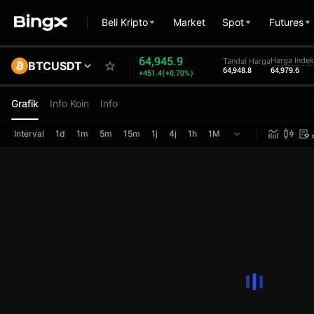
Beli Kripto
Market
Spot
Futures
64,945.9
Harga Inde
Tandai Harga
BTCUSDT
64,948.8
64,979.6
+451.4(+0.70%)
Grafik
Info Koin
Info
Interval
1d
1m
5m
15m
1j
4j
1h
1M