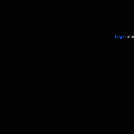
Login
at