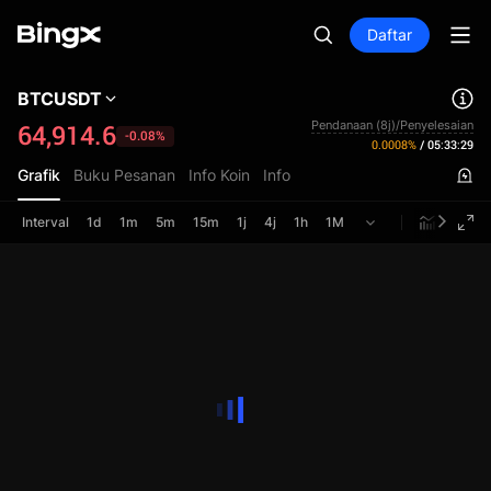
Daftar
BTCUSDT
Pendanaan (8j)/Penyelesaian
64,914.6
-0.08%
0.0008%
/
05:33:29
Grafik
Buku Pesanan
Info Koin
Info
Interval
1d
1m
5m
15m
1j
4j
1h
1M