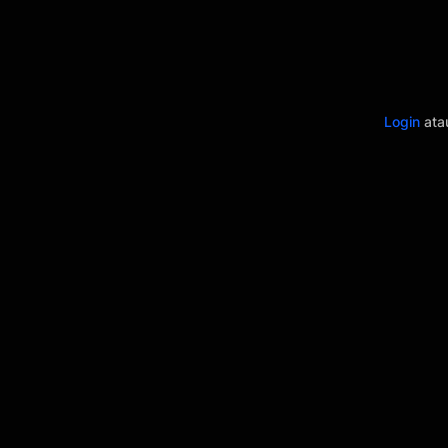
Login
at