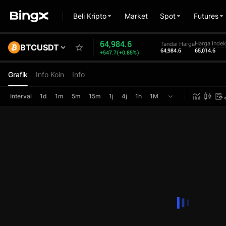
Beli Kripto
Market
Spot
Futures
64,985.0
Harga Inde
Tandai Harga
BTCUSDT
64,985.0
65,014.6
+554.1(+0.86%)
Grafik
Info Koin
Info
Interval
1d
1m
5m
15m
1j
4j
1h
1M