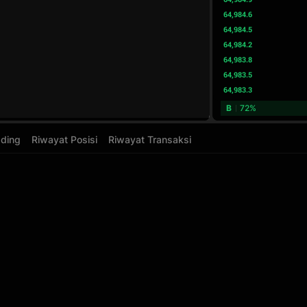
64,984.6
64,984.5
64,984.2
64,983.8
64,983.5
64,983.3
B
72%
ading
Riwayat Posisi
Riwayat Transaksi