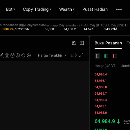
Bot
Copy Trading
Wealth
Pusat Hadiah
ks
Pendanaan (8j)/Penyelesaian
Tertinggi 24j
Terendah 24j
Vol. 24j (BTC)
Vol. 24j (USDT)
65,350.0
64,130.2
14.57K
943.92M
0.0017%
/
02:20:55
Buku Pesanan
T
Harga Terakhir
Edisi Profesional
Harga(USDT)
Juml
64,986.4
64,986.1
64,986.0
64,985.7
64,985.4
64,985.1
64,985.0
64,984.9
64,
64,984.9