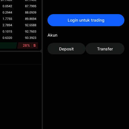
0.0542
87.7995
0.2944
88.0939
1.7755
89.8694
Login untuk trading
2.7894
92.6588
0.1015
92.7603
Akun
0.6320
93.3923
28%
S
Deposit
Transfer