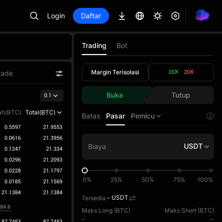
Login
Daftar
Trading
Bot
Margin Terisolasi
20X
20X
rade
Buka
Tutup
0.1
ah(BTC)
Total(BTC)
Batas
Pasar
Pemicu
0.5597
21.9553
0.0616
21.3956
USDT
0.1247
21.334
0.0296
21.2093
0.0228
21.1797
0%
25%
50%
75%
100%
0.0185
21.1569
21.1384
21.1384
Tersedia
--
USDT
985.0
Maks Long (
BTC
)
Maks Short (
BTC
)
--
--
87.7453
87.7453