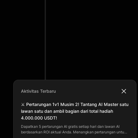
Aktivitas Terbaru
⚔️ Pertarungan 1v1 Musim 2! Tantang AI Master satu
lawan satu dan ambil bagian dari total hadiah
4.000.000 USDT!
Dapatkan 5 pertarungan AI gratis setiap hari dan lawan AI
berdasarkan ROI aktual Anda. Menangkan pertarungan untuk
mendapatkan poin dan naik peringkat harian. Hadiah