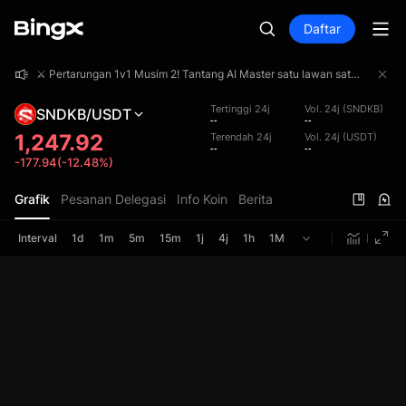
Daftar
⚔️ Pertarungan 1v1 Musim 2! Tantang AI Master satu lawan satu dan ambil bagian dari total hadiah 4.000.000 USDT!
⚔️ Pertarungan 1v1 Musim 2! Tantang AI Master satu lawan satu dan ambil bagian dari total hadiah 4.000.000 USDT!
⚔️ Pertarungan 1v1 Musim 2! Tantang AI Master satu lawan satu dan ambil bagian dari total hadiah 4.000.000 USDT!
Tertinggi 24j
Vol. 24j (SNDKB)
SNDKB/USDT
--
--
1,247.92
Terendah 24j
Vol. 24j (USDT)
--
--
-177.94(-12.48%)
Grafik
Pesanan Delegasi
Info Koin
Berita
Interval
1d
1m
5m
15m
1j
4j
1h
1M