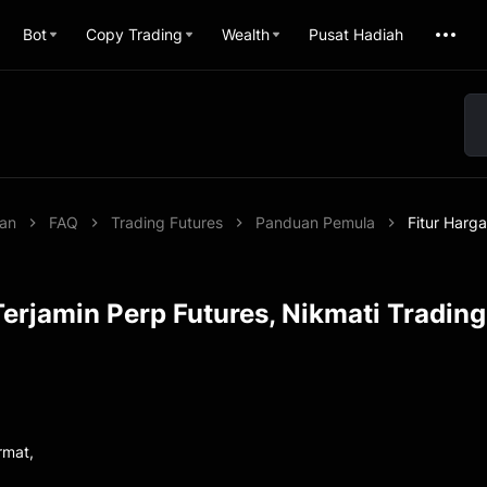
Bot
Copy Trading
Wealth
Pusat Hadiah
uan
FAQ
Trading Futures
Panduan Pemula
Fitur Harga
Terjamin Perp Futures, Nikmati Trading
1
rmat,