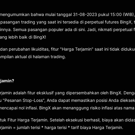
engumumkan bahwa mulai tanggal 31-08-2023 pukul 15:00 (WIB), f
sangan trading yang saat ini tersedia di perpetual futures BingX
innya. Semua pasangan populer ada di sini. Jadi, nikmati perpetual f
g lebih baik di BingX!
dan perubahan likuiditas, fitur "Harga Terjamin" saat ini tidak did
tampilan aktual di halaman trading.
rjamin?
rjamin adalah fitur eksklusif yang dipersembahkan oleh BingX. De
 "Pesanan Stop-Loss", Anda dapat memastikan posisi Anda dieksek
encapai nol inflasi. BingX akan menanggung risiko inflasi atas nama
uk Fitur Harga Terjamin. Setelah eksekusi berhasil, biaya akan did
jamin = jumlah terisi * harga terisi * tarif biaya Harga Terjamin.