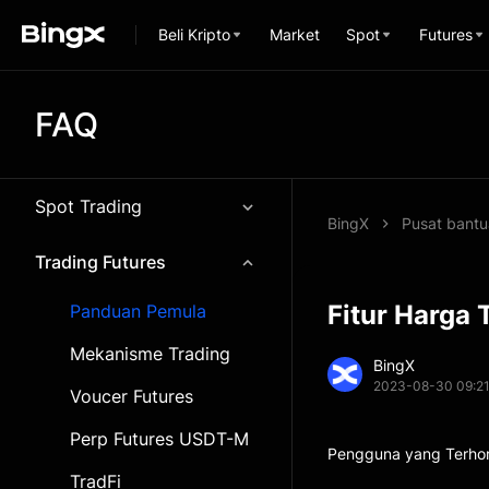
Beli Kripto
Market
Spot
Futures
FAQ
Spot Trading
BingX
Pusat bant
Trading Futures
Fitur Harga 
Panduan Pemula
Mekanisme Trading
BingX
2023-08-30 09:2
Voucer Futures
Perp Futures USDT-M
Pengguna yang Terho
TradFi