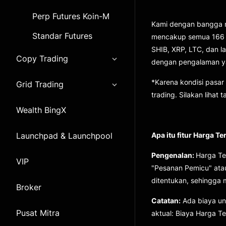
Perp Futures Koin-M
Kami dengan bangga m
Standar Futures
mencakup semua 166 pa
SHIB, XRP, LTC, dan la
Copy Trading
dengan pengalaman yan
*Karena kondisi pasar 
Grid Trading
trading. Silakan lihat 
Wealth BingX
Launchpad & Launchpool
Apa itu fitur Harga Te
Pengenalan:
Harga Te
VIP
"Pesanan Pemicu" atau
ditentukan, sehingga m
Broker
Catatan:
Ada biaya unt
Pusat Mitra
aktual: Biaya Harga Ter