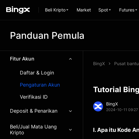
Beli Kripto
Market
Spot
Futures
Panduan Pemula
Fitur Akun
BingX
Pusat bant
Daftar & Login
Pengaturan Akun
Tutorial Bin
Verifikasi ID
BingX
2024-10-11 09:27
Deposit & Penarikan
Beli/Jual Mata Uang
I. Apa itu Kode A
Kripto