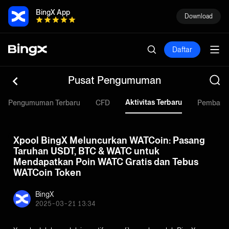
BingX App
Download
Daftar
Pusat Pengumuman
Aktivitas Terbaru
Pengumuman Terbaru
CFD
Pembarua
Xpool BingX Meluncurkan WATCoin: Pasang
Taruhan USDT, BTC & WATC untuk
Mendapatkan Poin WATC Gratis dan Tebus
WATCoin Token
BingX
2025-03-21 13:34