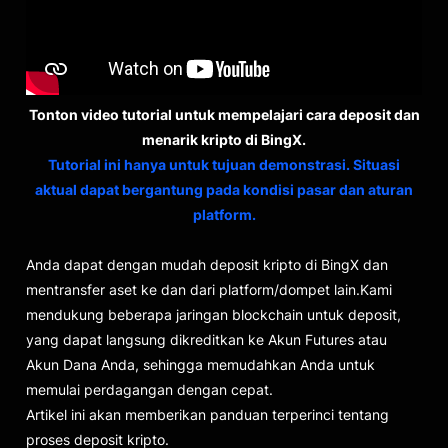
Tonton video tutorial untuk mempelajari cara deposit dan
menarik kripto di BingX.
Tutorial ini hanya untuk tujuan demonstrasi. Situasi
aktual dapat bergantung pada kondisi pasar dan aturan
platform.
Anda dapat dengan mudah deposit kripto di BingX dan
mentransfer aset ke dan dari platform/dompet lain.Kami
mendukung beberapa jaringan blockchain untuk deposit,
yang dapat langsung dikreditkan ke Akun Futures atau
Akun Dana Anda, sehingga memudahkan Anda untuk
memulai perdagangan dengan cepat.
Artikel ini akan memberikan panduan terperinci tentang
proses deposit kripto.