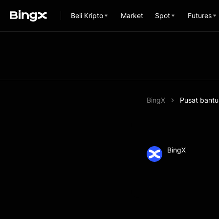
Beli Kripto
Market
Spot
Futures
BingX
Pusat bant
BingX