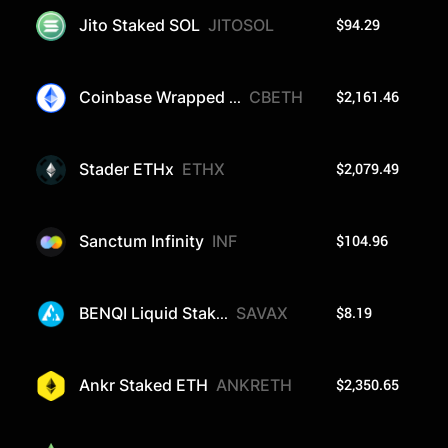
$94.29
Jito Staked SOL
JITOSOL
$2,161.46
Coinbase Wrapped ...
CBETH
$2,079.49
Stader ETHx
ETHX
$104.96
Sanctum Infinity
INF
$8.19
BENQI Liquid Stak...
SAVAX
$2,350.65
Ankr Staked ETH
ANKRETH