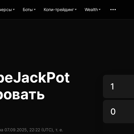
черсы
Боты
Копи-трейдинг
Wealth
peJackPot
ровать
07.09.2025, 22:22 (UTC), т. е.