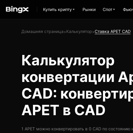
Купить крипту
Рынки
Спот
Фью
Домашняя страница
Калькулятор
Ставка APET CAD
>
>
Калькулятор
конвертации A
CAD: конверти
APET в CAD
1 APET можно конвертировать в 0 CAD по состоянию на 