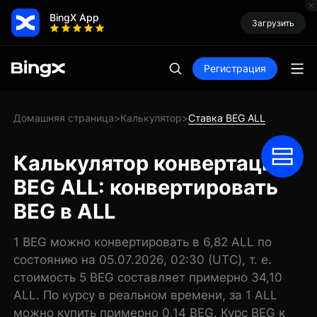
BingX App
Загрузить
Регистрация
Домашняя страница
Калькулятор
Ставка BEG ALL
>
>
Калькулятор конвертации
BEG ALL: конвертировать
BEG в ALL
1 BEG можно конвертировать в 6,82 ALL по
состоянию на 05.07.2026, 02:30 (UTC), т. е.
стоимость 5 BEG составляет примерно 34,10
ALL. По курсу в реальном времени, за 1 ALL
можно купить примерно 0,14 BEG. Курс BEG к