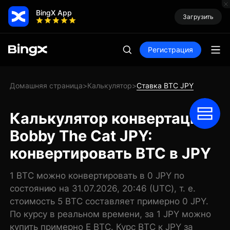
BingX App
Загрузить
Регистрация
Домашняя страница
Калькулятор
Ставка BTC JPY
>
>
Калькулятор конвертации
Bobby The Cat JPY:
конвертировать BTC в JPY
1 BTC можно конвертировать в 0 JPY по
состоянию на 31.07.2026, 20:46 (UTC), т. е.
стоимость 5 BTC составляет примерно 0 JPY.
По курсу в реальном времени, за 1 JPY можно
купить примерно E BTC. Курс BTC к JPY за