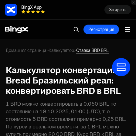
BingX App
Загрузить
Регистрация
Домашняя страница
Калькулятор
Ставка BRD BRL
>
>
Калькулятор конвертации
Bread Бразильский реал:
конвертировать BRD в BRL
1 BRD можно конвертировать в 0,050 BRL по
состоянию на 19.10.2025, 01:00 (UTC), т. е.
стоимость 5 BRD составляет примерно 0,25 BRL.
По курсу в реальном времени, за 1 BRL можно
купить примерно 20,00 BRD. Курс BRD к BRL за