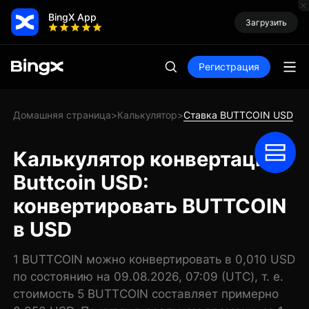
BingX App
Загрузить
Регистрация
Домашняя страница
Калькулятор
Ставка BUTTCOIN USD
>
>
Калькулятор конвертации
Buttcoin USD:
конвертировать BUTTCOIN
в USD
1 BUTTCOIN можно конвертировать в 0,010 USD
по состоянию на 09.08.2026, 07:09 (UTC), т. е.
стоимость 5 BUTTCOIN составляет примерно