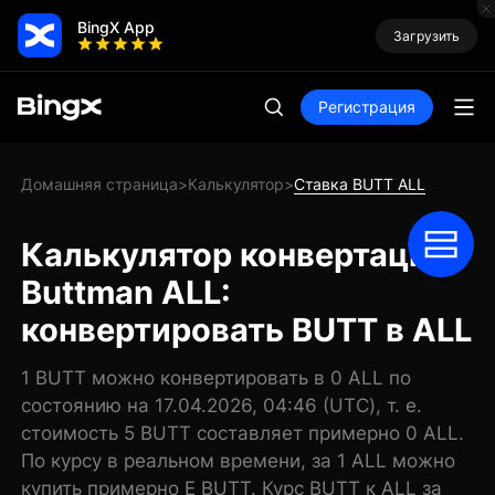
BingX App
Загрузить
Регистрация
Домашняя страница
Калькулятор
Ставка BUTT ALL
>
>
Калькулятор конвертации
Buttman ALL:
конвертировать BUTT в ALL
1 BUTT можно конвертировать в 0 ALL по
состоянию на 17.04.2026, 04:46 (UTC), т. е.
стоимость 5 BUTT составляет примерно 0 ALL.
По курсу в реальном времени, за 1 ALL можно
купить примерно E BUTT. Курс BUTT к ALL за