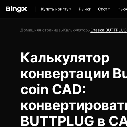
Купить крипту
Рынки
Спот
Фью
Домашняя страница
Калькулятор
Ставка BUTTPLUG
>
>
Калькулятор
конвертации Bu
coin CAD:
конвертироват
BUTTPLUG в C