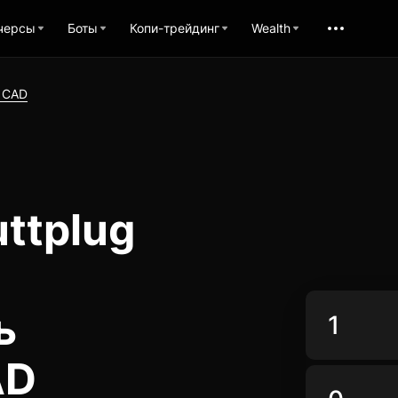
черсы
Боты
Копи-трейдинг
Wealth
 CAD
ttplug
ь
AD