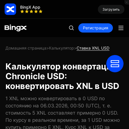
BingX App
Загрузить
Регистрация
Домашняя страница
Калькулятор
Ставка XNL USD
>
>
Калькулятор конвертации
Chronicle USD:
конвертировать XNL в USD
1 XNL можно конвертировать в 0 USD по
состоянию на 06.03.2026, 00:50 (UTC), т. е.
стоимость 5 XNL составляет примерно 0 USD.
По курсу в реальном времени, за 1 USD можно
купить примерно E XNL. Курс XNL к USD за