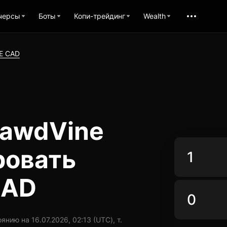
черсы
Боты
Копи-трейдинг
Wealth
E CAD
lawdVine
ровать
CAD
ию на 16.07.2026, 02:13 (UTC), т.