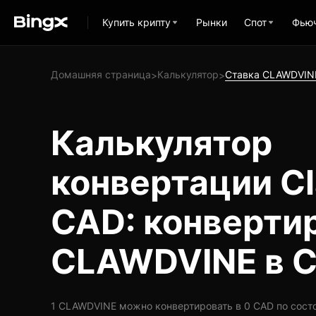
Купить крипту
Рынки
Спот
Фью
Домашняя страница
Калькулятор
Ставка CLAWDVIN
>
>
Калькулятор
конвертации C
CAD: конверти
CLAWDVINE в 
1 CLAWDVINE можно конвертировать в 0 CAD по состоян