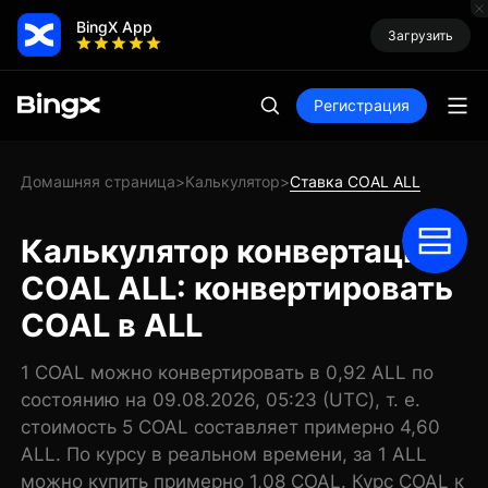
BingX App
Загрузить
Регистрация
Домашняя страница
Калькулятор
Ставка COAL ALL
>
>
Калькулятор конвертации
COAL ALL: конвертировать
COAL в ALL
1 COAL можно конвертировать в 0,92 ALL по
состоянию на 09.08.2026, 05:23 (UTC), т. е.
стоимость 5 COAL составляет примерно 4,60
ALL. По курсу в реальном времени, за 1 ALL
можно купить примерно 1,08 COAL. Курс COAL к